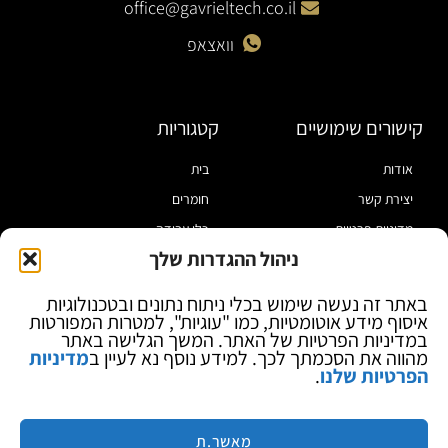
office@gavrieltech.co.il
וואצאפ
קישורים שימושיים
קטגוריות
אודות
בית
יצירת קשר
חומרים
מדיניות פרטיות
כלי עבודה
ניהול ההגדרות שלך
תקנון
מוצרי הלחמה
הצהרת נגישות
מוצרי חיווט
באתר זה נעשה שימוש בכלי ניתוח נתונים ובטכנולוגיות
איסוף מידע אוטומטיות, כמו "עוגיות", למטרות המפורטות
בלוג
ספקי כח ומודדים
במדיניות הפרטיות של האתר. המשך הגלישה באתר
ציוד אופטי להגדלה
מהווה את הסכמתך לכך. למידע נוסף נא לעיין ב
מדיניות
הפרטיות שלנו
.
ציוד אנטי סטטי
קוסמטיקה
מותגים
מאשר.ת