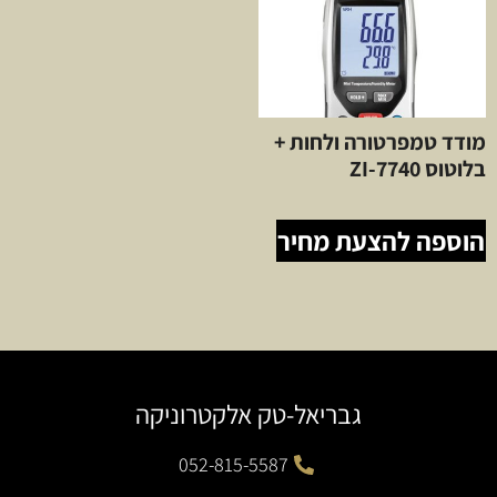
מודד טמפרטורה ולחות +
בלוטוס ZI-7740
הוספה להצעת מחיר
גבריאל-טק אלקטרוניקה
052-815-5587