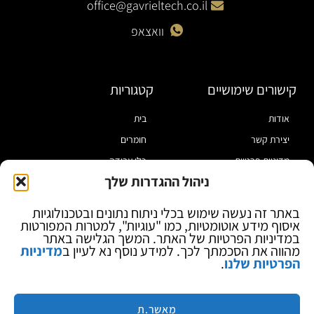
office@gavrieltech.co.il
וואצאפ
קישורים שימושיים
קטגוריות
אודות
בית
יצירת קשר
חומרים
מדיניות פרטיות
כלי עבודה
ניהול ההגדרות שלך
תקנון
מוצרי הלחמה
הצהרת נגישות
מוצרי חיווט
באתר זה נעשה שימוש בכלי ניתוח נתונים ובטכנולוגיות
איסוף מידע אוטומטיות, כמו "עוגיות", למטרות המפורטות
בלוג
ספקי כח ומודדים
במדיניות הפרטיות של האתר. המשך הגלישה באתר
ציוד אופטי להגדלה
מהווה את הסכמתך לכך. למידע נוסף נא לעיין ב
מדיניות
הפרטיות שלנו
.
ציוד אנטי סטטי
קוסמטיקה
מותגים
מאשר.ת