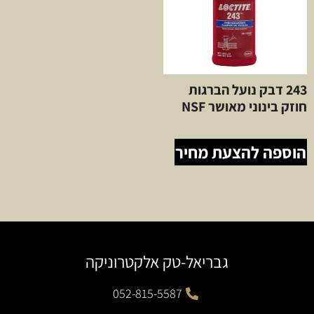
243 דבק נועל הברגות
חוזק בינוני מאושר NSF
הוספה להצעת מחיר
גבריאל-טק אלקטרוניקה
052-815-5587