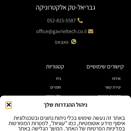
גבריאל-טק אלקטרוניקה
052-815-5587
office@gavrieltech.co.il
וואצאפ
קישורים שימושיים
קטגוריות
אודות
בית
יצירת קשר
חומרים
מדיניות פרטיות
כלי עבודה
ניהול ההגדרות שלך
תקנון
מוצרי הלחמה
הצהרת נגישות
מוצרי חיווט
באתר זה נעשה שימוש בכלי ניתוח נתונים ובטכנולוגיות
איסוף מידע אוטומטיות, כמו "עוגיות", למטרות המפורטות
בלוג
ספקי כח ומודדים
במדיניות הפרטיות של האתר. המשך הגלישה באתר