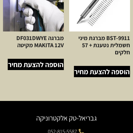
BST-9911 מברגת מיני
מברגה DF031DWYE
חשמלית נטענת + 57
MAKITA 12V מקיטה
חלקים
הוספה להצעת מחיר
הוספה להצעת מחיר
גבריאל-טק אלקטרוניקה
052-815-5587