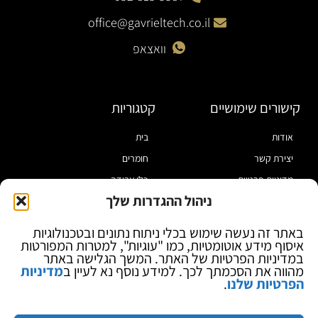
office@gavrieltech.co.il
וואצאפ
קישורים שימושיים
קטגוריות
אודות
בית
יצירת קשר
חומרים
מדיניות פרטיות
כלי עבודה
ניהול ההגדרות שלך
תקנון
מוצרי הלחמה
הצהרת נגישות
מוצרי חיווט
באתר זה נעשה שימוש בכלי ניתוח נתונים ובטכנולוגיות
איסוף מידע אוטומטיות, כמו "עוגיות", למטרות המפורטות
בלוג
ספקי כח ומודדים
במדיניות הפרטיות של האתר. המשך הגלישה באתר
ציוד אופטי להגדלה
מהווה את הסכמתך לכך. למידע נוסף נא לעיין ב
מדיניות
הפרטיות שלנו
.
ציוד אנטי סטטי
קוסמטיקה