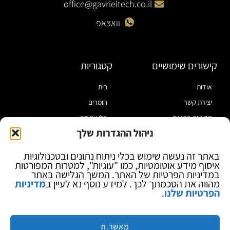
office@gavrieltech.co.il
וואצאפ
קישורים שימושיים
קטגוריות
אודות
בית
יצירת קשר
חומרים
מדיניות פרטיות
כלי עבודה
ניהול ההגדרות שלך
תקנון
מוצרי הלחמה
הצהרת נגישות
מוצרי חיווט
באתר זה נעשה שימוש בכלי ניתוח נתונים ובטכנולוגיות
איסוף מידע אוטומטיות, כמו "עוגיות", למטרות המפורטות
בלוג
ספקי כח ומודדים
במדיניות הפרטיות של האתר. המשך הגלישה באתר
ציוד אופטי להגדלה
מהווה את הסכמתך לכך. למידע נוסף נא לעיין ב
מדיניות
הפרטיות שלנו
.
ציוד אנטי סטטי
קוסמטיקה
מותגים
מאשר.ת