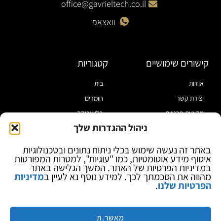
office@gavrieltech.co.il
וואצאפ
קישורים שימושיים
קטגוריות
אודות
בית
יצירת קשר
חומרים
מדיניות פרטיות
כלי עבודה
ניהול ההגדרות שלך
תקנון
מוצרי הלחמה
הצהרת נגישות
מוצרי חיווט
באתר זה נעשה שימוש בכלי ניתוח נתונים ובטכנולוגיות
איסוף מידע אוטומטיות, כמו "עוגיות", למטרות המפורטות
בלוג
ספקי כח ומודדים
במדיניות הפרטיות של האתר. המשך הגלישה באתר
ציוד אופטי להגדלה
מהווה את הסכמתך לכך. למידע נוסף נא לעיין ב
מדיניות
הפרטיות שלנו
.
ציוד אנטי סטטי
קוסמטיקה
מותגים
מאשר.ת