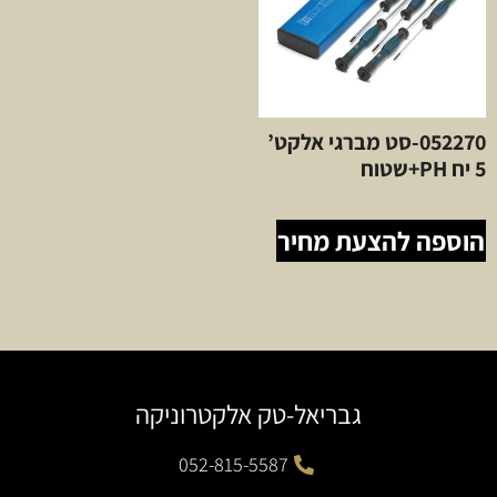
052270-סט מברגי אלקט’
5 יח PH+שטוח
הוספה להצעת מחיר
גבריאל-טק אלקטרוניקה
052-815-5587