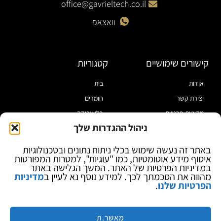
office@gavrieltech.co.il
וואצאפ
קישורים שימושיים
קטגוריות
אודות
בית
יצירת קשר
חומרים
מדיניות פרטיות
כלי עבודה
ניהול ההגדרות שלך
תקנון
מוצרי הלחמה
הצהרת נגישות
מוצרי חיווט
באתר זה נעשה שימוש בכלי ניתוח נתונים ובטכנולוגיות
איסוף מידע אוטומטיות, כמו "עוגיות", למטרות המפורטות
בלוג
ספקי כח ומודדים
במדיניות הפרטיות של האתר. המשך הגלישה באתר
ציוד אופטי להגדלה
מהווה את הסכמתך לכך. למידע נוסף נא לעיין ב
מדיניות
הפרטיות שלנו
.
ציוד אנטי סטטי
קוסמטיקה
מותגים
מאשר.ת