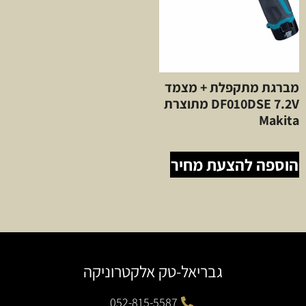
מברגת מתקפלת + מצמד
DF010DSE 7.2V מתוצרת
Makita
הוספה להצעת מחיר
גבריאל-טק אלקטרוניקה
052-815-5587