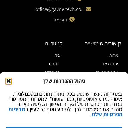
office@gavrieltech.co.il
וואצאפ
קישורים שימושיים
קטגוריות
אודות
בית
יצירת קשר
חומרים
מדיניות פרטיות
כלי עבודה
ניהול ההגדרות שלך
תקנון
מוצרי הלחמה
הצהרת נגישות
מוצרי חיווט
באתר זה נעשה שימוש בכלי ניתוח נתונים ובטכנולוגיות
איסוף מידע אוטומטיות, כמו "עוגיות", למטרות המפורטות
בלוג
ספקי כח ומודדים
במדיניות הפרטיות של האתר. המשך הגלישה באתר
ציוד אופטי להגדלה
מהווה את הסכמתך לכך. למידע נוסף נא לעיין ב
מדיניות
הפרטיות שלנו
.
ציוד אנטי סטטי
קוסמטיקה