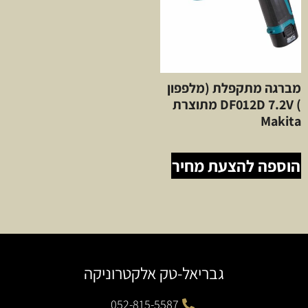
מברגה מתקפלת (מלפפון
) DF012D 7.2V מתוצרת
Makita
הוספה להצעת מחיר
גבריאל-טק אלקטרוניקה
052-815-5587