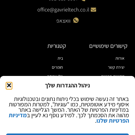
office@gavrieltech.co.il
וואצאפ
קישורים שימושיים
קטגוריות
אודות
בית
יצירת קשר
חומרים
מדיניות פרטיות
כלי עבודה
ניהול ההגדרות שלך
תקנון
מוצרי הלחמה
הצהרת נגישות
מוצרי חיווט
באתר זה נעשה שימוש בכלי ניתוח נתונים ובטכנולוגיות
איסוף מידע אוטומטיות, כמו "עוגיות", למטרות המפורטות
בלוג
ספקי כח ומודדים
במדיניות הפרטיות של האתר. המשך הגלישה באתר
ציוד אופטי להגדלה
מהווה את הסכמתך לכך. למידע נוסף נא לעיין ב
מדיניות
הפרטיות שלנו
.
ציוד אנטי סטטי
קוסמטיקה