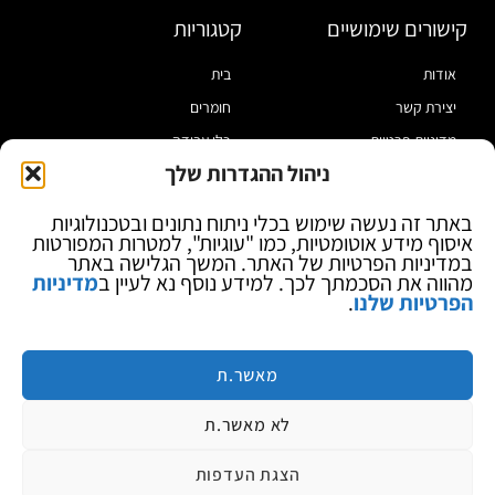
קישורים שימושיים
קטגוריות
אודות
בית
יצירת קשר
חומרים
מדיניות פרטיות
כלי עבודה
ניהול ההגדרות שלך
תקנון
מוצרי הלחמה
הצהרת נגישות
מוצרי חיווט
באתר זה נעשה שימוש בכלי ניתוח נתונים ובטכנולוגיות
איסוף מידע אוטומטיות, כמו "עוגיות", למטרות המפורטות
בלוג
ספקי כח ומודדים
במדיניות הפרטיות של האתר. המשך הגלישה באתר
ציוד אופטי להגדלה
מהווה את הסכמתך לכך. למידע נוסף נא לעיין ב
מדיניות
הפרטיות שלנו
.
ציוד אנטי סטטי
קוסמטיקה
מותגים
מאשר.ת
לא מאשר.ת
הצגת העדפות