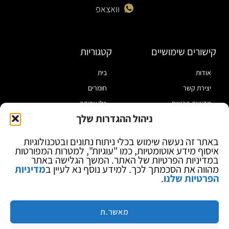
וואצאפ
קישורים שימושיים
קטגוריות
אודות
בית
יצירת קשר
חומרים
מדיניות פרטיות
כלי עבודה
ניהול ההגדרות שלך
תקנון
מוצרי הלחמה
הצהרת נגישות
מוצרי חיווט
באתר זה נעשה שימוש בכלי ניתוח נתונים ובטכנולוגיות
איסוף מידע אוטומטיות, כמו "עוגיות", למטרות המפורטות
בלוג
ספקי כח ומודדים
במדיניות הפרטיות של האתר. המשך הגלישה באתר
ציוד אופטי להגדלה
מהווה את הסכמתך לכך. למידע נוסף נא לעיין ב
מדיניות
הפרטיות שלנו
.
ציוד אנטי סטטי
קוסמטיקה
מותגים
מאשר.ת