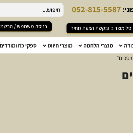
0
5
2
-
8
1
5
-
5
5
8
7
ני:
כניסת משתמש / הרשמ
סל מוצרים ובקשת הצעת מחיר
ודה
מוצרי הלחמה
מוצרי חיווט
ספקי כח ומודדים
וסכים”
ם