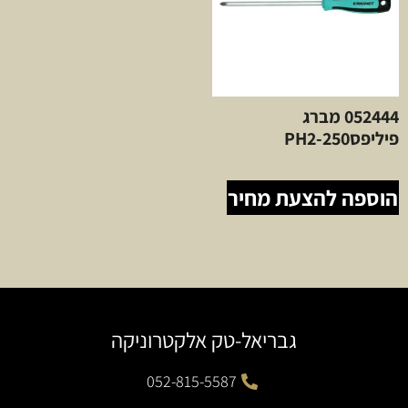
052444 מברג
פיליפסPH2-250
הוספה להצעת מחיר
גבריאל-טק אלקטרוניקה
052-815-5587