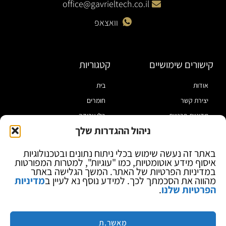
office@gavrieltech.co.il
וואצאפ
קישורים שימושיים
קטגוריות
אודות
בית
יצירת קשר
חומרים
מדיניות פרטיות
כלי עבודה
ניהול ההגדרות שלך
תקנון
מוצרי הלחמה
הצהרת נגישות
מוצרי חיווט
באתר זה נעשה שימוש בכלי ניתוח נתונים ובטכנולוגיות
איסוף מידע אוטומטיות, כמו "עוגיות", למטרות המפורטות
בלוג
ספקי כח ומודדים
במדיניות הפרטיות של האתר. המשך הגלישה באתר
ציוד אופטי להגדלה
מהווה את הסכמתך לכך. למידע נוסף נא לעיין ב
מדיניות
הפרטיות שלנו
.
ציוד אנטי סטטי
קוסמטיקה
מותגים
מאשר.ת