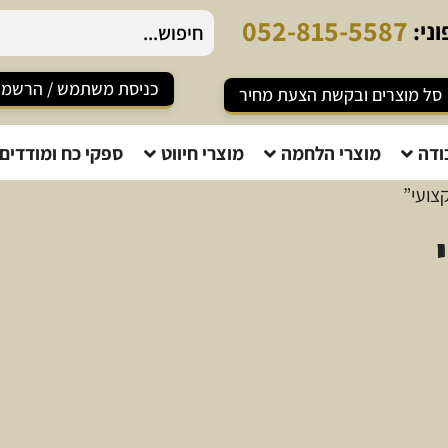
0
5
2
-
8
1
5
-
5
5
8
7
ני:
כניסת משתמש / הרשמ
סל מוצרים ובקשת הצעת מחיר
ודה
מוצרי הלחמה
מוצרי חיווט
ספקי כח ומודדים
צועי”