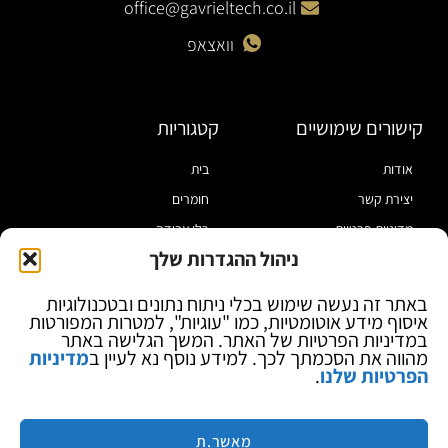
office@gavrieltech.co.il
וואצאפ
קישורים שימושיים
קטגוריות
אודות
בית
יצירת קשר
חומרים
מדיניות פרטיות
כלי עבודה
ניהול ההגדרות שלך
תקנון
מוצרי הלחמה
הצהרת נגישות
מוצרי חיווט
באתר זה נעשה שימוש בכלי ניתוח נתונים ובטכנולוגיות
איסוף מידע אוטומטיות, כמו "עוגיות", למטרות המפורטות
בלוג
ספקי כח ומודדים
במדיניות הפרטיות של האתר. המשך הגלישה באתר
ציוד אופטי להגדלה
מהווה את הסכמתך לכך. למידע נוסף נא לעיין ב
מדיניות
הפרטיות שלנו
.
ציוד אנטי סטטי
קוסמטיקה
מותגים
מאשר.ת