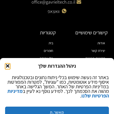
office@gavrieltech.co.il
וואצאפ
קישורים שימושיים
קטגוריות
אודות
בית
יצירת קשר
חומרים
מדיניות פרטיות
כלי עבודה
ניהול ההגדרות שלך
תקנון
מוצרי הלחמה
הצהרת נגישות
מוצרי חיווט
באתר זה נעשה שימוש בכלי ניתוח נתונים ובטכנולוגיות
איסוף מידע אוטומטיות, כמו "עוגיות", למטרות המפורטות
בלוג
ספקי כח ומודדים
במדיניות הפרטיות של האתר. המשך הגלישה באתר
ציוד אופטי להגדלה
מהווה את הסכמתך לכך. למידע נוסף נא לעיין ב
מדיניות
הפרטיות שלנו
.
ציוד אנטי סטטי
קוסמטיקה
מותגים
מאשר.ת