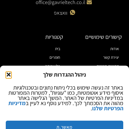
office@gavrieltech.co.il
וואצאפ
קישורים שימושיים
קטגוריות
אודות
בית
יצירת קשר
חומרים
מדיניות פרטיות
כלי עבודה
ניהול ההגדרות שלך
תקנון
מוצרי הלחמה
הצהרת נגישות
מוצרי חיווט
באתר זה נעשה שימוש בכלי ניתוח נתונים ובטכנולוגיות
איסוף מידע אוטומטיות, כמו "עוגיות", למטרות המפורטות
בלוג
ספקי כח ומודדים
במדיניות הפרטיות של האתר. המשך הגלישה באתר
ציוד אופטי להגדלה
מהווה את הסכמתך לכך. למידע נוסף נא לעיין ב
מדיניות
הפרטיות שלנו
.
ציוד אנטי סטטי
קוסמטיקה
מותגים
מאשר.ת