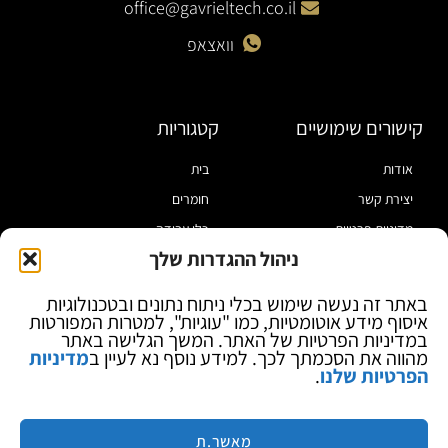
office@gavrieltech.co.il
וואצאפ
קישורים שימושיים
קטגוריות
אודות
בית
יצירת קשר
חומרים
מדיניות פרטיות
כלי עבודה
ניהול ההגדרות שלך
תקנון
מוצרי הלחמה
הצהרת נגישות
מוצרי חיווט
באתר זה נעשה שימוש בכלי ניתוח נתונים ובטכנולוגיות
איסוף מידע אוטומטיות, כמו "עוגיות", למטרות המפורטות
בלוג
ספקי כח ומודדים
במדיניות הפרטיות של האתר. המשך הגלישה באתר
ציוד אופטי להגדלה
מהווה את הסכמתך לכך. למידע נוסף נא לעיין ב
מדיניות
הפרטיות שלנו
.
ציוד אנטי סטטי
קוסמטיקה
מותגים
מאשר.ת