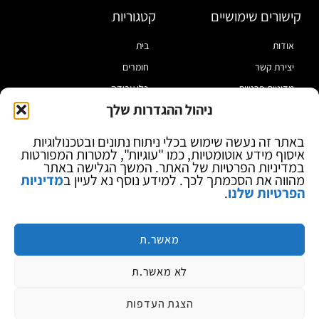
קישורים שימושיים
קטגוריות
אודות
בית
יצירת קשר
חומרים
מדיניות פרטיות
כלי עבודה
ניהול ההגדרות שלך
תקנון
מוצרי הלחמה
הצהרת נגישות
מוצרי חיווט
באתר זה נעשה שימוש בכלי ניתוח נתונים ובטכנולוגיות
איסוף מידע אוטומטיות, כמו "עוגיות", למטרות המפורטות
בלוג
ספקי כח ומודדים
במדיניות הפרטיות של האתר. המשך הגלישה באתר
ציוד אופטי להגדלה
מהווה את הסכמתך לכך. למידע נוסף נא לעיין ב
מדיניות
הפרטיות שלנו
.
ציוד אנטי סטטי
קוסמטיקה
מותגים
מאשר.ת
לא מאשר.ת
הצגת העדפות