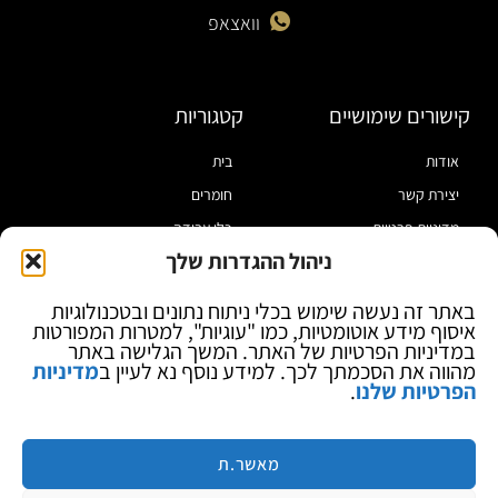
וואצאפ
קישורים שימושיים
קטגוריות
אודות
בית
יצירת קשר
חומרים
מדיניות פרטיות
כלי עבודה
ניהול ההגדרות שלך
תקנון
מוצרי הלחמה
הצהרת נגישות
מוצרי חיווט
באתר זה נעשה שימוש בכלי ניתוח נתונים ובטכנולוגיות
איסוף מידע אוטומטיות, כמו "עוגיות", למטרות המפורטות
בלוג
ספקי כח ומודדים
במדיניות הפרטיות של האתר. המשך הגלישה באתר
ציוד אופטי להגדלה
מהווה את הסכמתך לכך. למידע נוסף נא לעיין ב
מדיניות
הפרטיות שלנו
.
ציוד אנטי סטטי
קוסמטיקה
מותגים
מאשר.ת