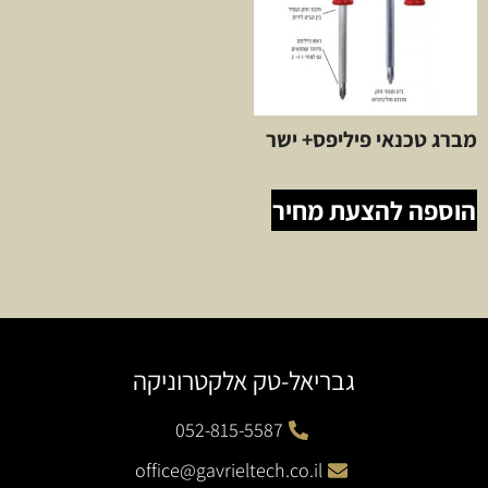
מברג טכנאי פיליפס+ ישר
הוספה להצעת מחיר
גבריאל-טק אלקטרוניקה
052-815-5587
office@gavrieltech.co.il