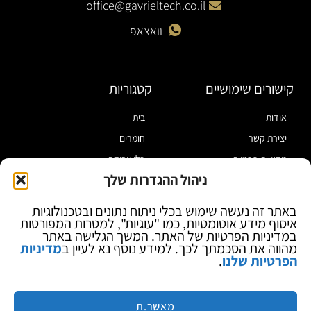
office@gavrieltech.co.il
וואצאפ
קישורים שימושיים
קטגוריות
אודות
בית
יצירת קשר
חומרים
מדיניות פרטיות
כלי עבודה
ניהול ההגדרות שלך
תקנון
מוצרי הלחמה
הצהרת נגישות
מוצרי חיווט
באתר זה נעשה שימוש בכלי ניתוח נתונים ובטכנולוגיות
איסוף מידע אוטומטיות, כמו "עוגיות", למטרות המפורטות
בלוג
ספקי כח ומודדים
במדיניות הפרטיות של האתר. המשך הגלישה באתר
ציוד אופטי להגדלה
מהווה את הסכמתך לכך. למידע נוסף נא לעיין ב
מדיניות
הפרטיות שלנו
.
ציוד אנטי סטטי
קוסמטיקה
מותגים
מאשר.ת