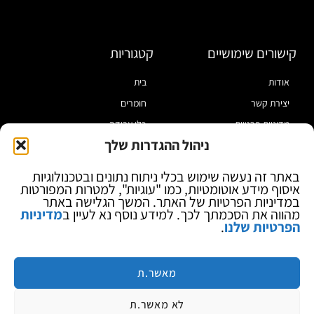
קישורים שימושיים
קטגוריות
אודות
בית
יצירת קשר
חומרים
מדיניות פרטיות
כלי עבודה
ניהול ההגדרות שלך
תקנון
מוצרי הלחמה
הצהרת נגישות
מוצרי חיווט
באתר זה נעשה שימוש בכלי ניתוח נתונים ובטכנולוגיות
איסוף מידע אוטומטיות, כמו "עוגיות", למטרות המפורטות
בלוג
ספקי כח ומודדים
במדיניות הפרטיות של האתר. המשך הגלישה באתר
ציוד אופטי להגדלה
מהווה את הסכמתך לכך. למידע נוסף נא לעיין ב
מדיניות
הפרטיות שלנו
.
ציוד אנטי סטטי
קוסמטיקה
מותגים
מאשר.ת
לא מאשר.ת