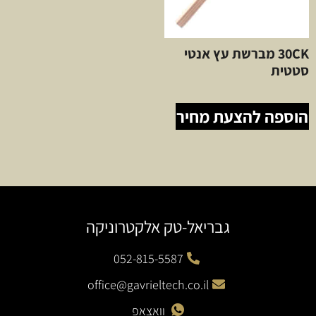
30CK מברשת עץ אנטי
סטטית
הוספה להצעת מחיר
גבריאל-טק אלקטרוניקה
052-815-5587
office@gavrieltech.co.il
וואצאפ