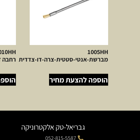
1005HH
מברשת-אנטי-סטטית-צרה-דו-צדדית
רחבה ד
הוספה להצעת מחיר
הוספה
גבריאל-טק אלקטרוניקה
052-815-5587