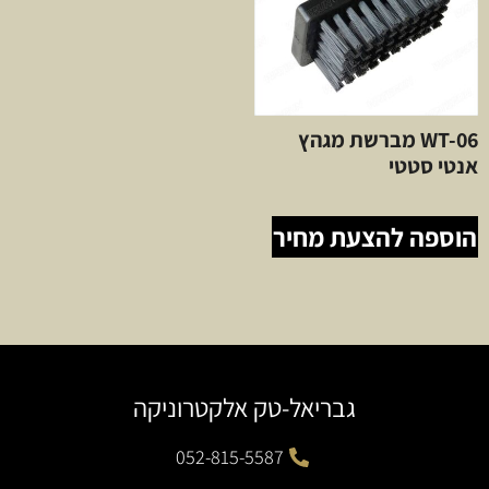
WT-06 מברשת מגהץ
אנטי סטטי
הוספה להצעת מחיר
גבריאל-טק אלקטרוניקה
052-815-5587