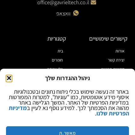
office@gavrieltech.co.il
וואצאפ
קישורים שימושיים
קטגוריות
אודות
בית
יצירת קשר
חומרים
מדיניות פרטיות
כלי עבודה
ניהול ההגדרות שלך
תקנון
מוצרי הלחמה
הצהרת נגישות
מוצרי חיווט
באתר זה נעשה שימוש בכלי ניתוח נתונים ובטכנולוגיות
איסוף מידע אוטומטיות, כמו "עוגיות", למטרות המפורטות
בלוג
ספקי כח ומודדים
במדיניות הפרטיות של האתר. המשך הגלישה באתר
ציוד אופטי להגדלה
מהווה את הסכמתך לכך. למידע נוסף נא לעיין ב
מדיניות
הפרטיות שלנו
.
ציוד אנטי סטטי
קוסמטיקה
מותגים
מאשר.ת