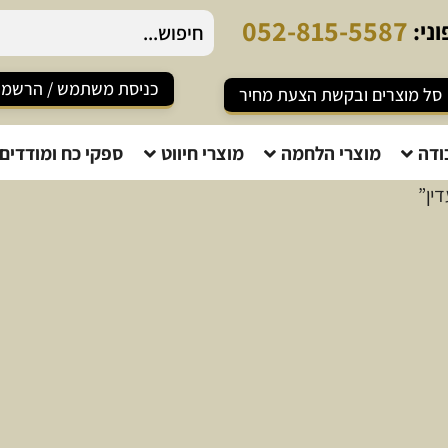
0
5
2
-
8
1
5
-
5
5
8
7
ני:
כניסת משתמש / הרשמ
סל מוצרים ובקשת הצעת מחיר
ודה
מוצרי הלחמה
מוצרי חיווט
ספקי כח ומודדים
ין”