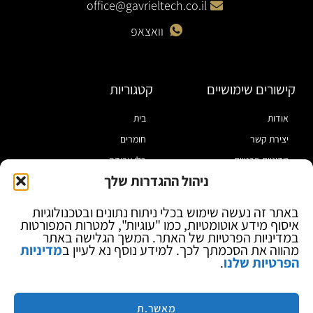
office@gavrieltech.co.il
וואצאפ
קישורים שימושיים
קטגוריות
אודות
בית
יצירת קשר
חומרים
מדיניות פרטיות
כלי עבודה
ניהול ההגדרות שלך
תקנון
מוצרי הלחמה
הצהרת נגישות
מוצרי חיווט
באתר זה נעשה שימוש בכלי ניתוח נתונים ובטכנולוגיות
איסוף מידע אוטומטיות, כמו "עוגיות", למטרות המפורטות
בלוג
ספקי כח ומודדים
במדיניות הפרטיות של האתר. המשך הגלישה באתר
ציוד אופטי להגדלה
מהווה את הסכמתך לכך. למידע נוסף נא לעיין ב
מדיניות
הפרטיות שלנו
.
ציוד אנטי סטטי
קוסמטיקה
מותגים
מאשר.ת