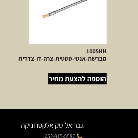
1005HH
מברשת-אנטי-סטטית-צרה-דו-צדדית
הוספה להצעת מחיר
גבריאל-טק אלקטרוניקה
052-815-5587