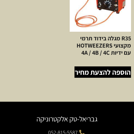
R35 מגלה בידוד תרמי
מקצועי HOTWEEZERS
עם ידיות 4A / 4B / 4C
הוספה להצעת מחיר
גבריאל-טק אלקטרוניקה
052-815-5587