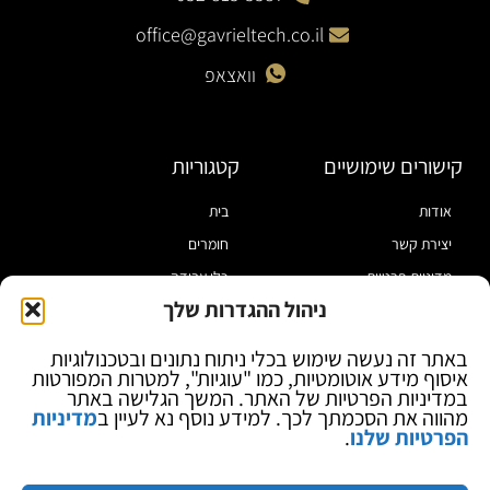
office@gavrieltech.co.il
וואצאפ
קישורים שימושיים
קטגוריות
אודות
בית
יצירת קשר
חומרים
מדיניות פרטיות
כלי עבודה
ניהול ההגדרות שלך
תקנון
מוצרי הלחמה
הצהרת נגישות
מוצרי חיווט
באתר זה נעשה שימוש בכלי ניתוח נתונים ובטכנולוגיות
איסוף מידע אוטומטיות, כמו "עוגיות", למטרות המפורטות
בלוג
ספקי כח ומודדים
במדיניות הפרטיות של האתר. המשך הגלישה באתר
ציוד אופטי להגדלה
מהווה את הסכמתך לכך. למידע נוסף נא לעיין ב
מדיניות
הפרטיות שלנו
.
ציוד אנטי סטטי
קוסמטיקה