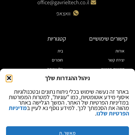
office@gavrieltech.co.il
וואצאפ
קישורים שימושיים
קטגוריות
אודות
בית
יצירת קשר
חומרים
מדיניות פרטיות
כלי עבודה
ניהול ההגדרות שלך
תקנון
מוצרי הלחמה
הצהרת נגישות
מוצרי חיווט
באתר זה נעשה שימוש בכלי ניתוח נתונים ובטכנולוגיות
איסוף מידע אוטומטיות, כמו "עוגיות", למטרות המפורטות
בלוג
ספקי כח ומודדים
במדיניות הפרטיות של האתר. המשך הגלישה באתר
ציוד אופטי להגדלה
מהווה את הסכמתך לכך. למידע נוסף נא לעיין ב
מדיניות
הפרטיות שלנו
.
ציוד אנטי סטטי
קוסמטיקה
מותגים
מאשר.ת