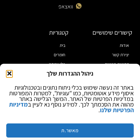
וואצאפ
קישורים שימושיים
קטגוריות
אודות
בית
יצירת קשר
חומרים
מדיניות פרטיות
כלי עבודה
ניהול ההגדרות שלך
תקנון
מוצרי הלחמה
הצהרת נגישות
מוצרי חיווט
באתר זה נעשה שימוש בכלי ניתוח נתונים ובטכנולוגיות
איסוף מידע אוטומטיות, כמו "עוגיות", למטרות המפורטות
בלוג
ספקי כח ומודדים
במדיניות הפרטיות של האתר. המשך הגלישה באתר
ציוד אופטי להגדלה
מהווה את הסכמתך לכך. למידע נוסף נא לעיין ב
מדיניות
הפרטיות שלנו
.
ציוד אנטי סטטי
קוסמטיקה
מותגים
מאשר.ת