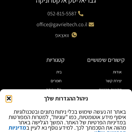
גבריאל-טק אלקטרוניקה
052-815-5587
office@gavrieltech.co.il
וואצאפ
קישורים שימושיים
קטגוריות
אודות
בית
יצירת קשר
חומרים
מדיניות פרטיות
כלי עבודה
ניהול ההגדרות שלך
תקנון
מוצרי הלחמה
הצהרת נגישות
מוצרי חיווט
באתר זה נעשה שימוש בכלי ניתוח נתונים ובטכנולוגיות
איסוף מידע אוטומטיות, כמו "עוגיות", למטרות המפורטות
בלוג
ספקי כח ומודדים
במדיניות הפרטיות של האתר. המשך הגלישה באתר
ציוד אופטי להגדלה
מהווה את הסכמתך לכך. למידע נוסף נא לעיין ב
מדיניות