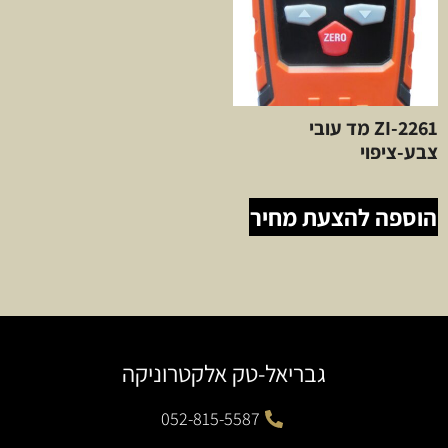
ZI-2261 מד עובי
צבע-ציפוי
הוספה להצעת מחיר
גבריאל-טק אלקטרוניקה
052-815-5587