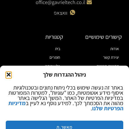
office@gavrieltech.co.il
וואצאפ
קישורים שימושיים
קטגוריות
אודות
בית
יצירת קשר
חומרים
מדיניות פרטיות
כלי עבודה
ניהול ההגדרות שלך
תקנון
מוצרי הלחמה
הצהרת נגישות
מוצרי חיווט
באתר זה נעשה שימוש בכלי ניתוח נתונים ובטכנולוגיות
איסוף מידע אוטומטיות, כמו "עוגיות", למטרות המפורטות
בלוג
ספקי כח ומודדים
במדיניות הפרטיות של האתר. המשך הגלישה באתר
ציוד אופטי להגדלה
מהווה את הסכמתך לכך. למידע נוסף נא לעיין ב
מדיניות
הפרטיות שלנו
.
ציוד אנטי סטטי
קוסמטיקה
מותגים
מאשר.ת