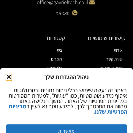
office@gavrieltech.co.il
וואצאפ
קישורים שימושיים
קטגוריות
אודות
בית
יצירת קשר
חומרים
מדיניות פרטיות
כלי עבודה
ניהול ההגדרות שלך
תקנון
מוצרי הלחמה
הצהרת נגישות
מוצרי חיווט
באתר זה נעשה שימוש בכלי ניתוח נתונים ובטכנולוגיות
איסוף מידע אוטומטיות, כמו "עוגיות", למטרות המפורטות
בלוג
ספקי כח ומודדים
במדיניות הפרטיות של האתר. המשך הגלישה באתר
ציוד אופטי להגדלה
מהווה את הסכמתך לכך. למידע נוסף נא לעיין ב
מדיניות
הפרטיות שלנו
.
ציוד אנטי סטטי
קוסמטיקה
מותגים
מאשר.ת