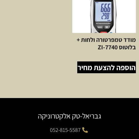
מודד טמפרטורה ולחות +
בלוטוס ZI-7740
הוספה להצעת מחיר
גבריאל-טק אלקטרוניקה
052-815-5587