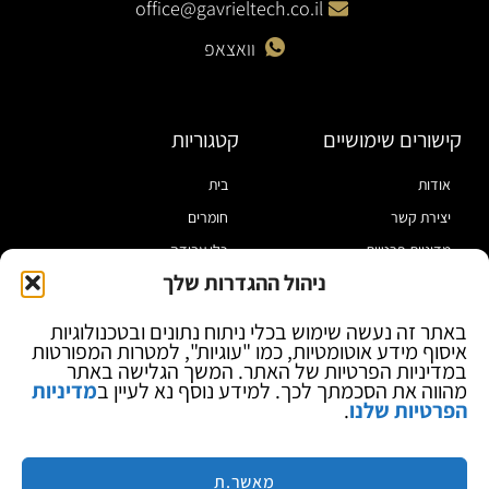
office@gavrieltech.co.il
וואצאפ
קישורים שימושיים
קטגוריות
אודות
בית
יצירת קשר
חומרים
מדיניות פרטיות
כלי עבודה
ניהול ההגדרות שלך
תקנון
מוצרי הלחמה
הצהרת נגישות
מוצרי חיווט
באתר זה נעשה שימוש בכלי ניתוח נתונים ובטכנולוגיות
איסוף מידע אוטומטיות, כמו "עוגיות", למטרות המפורטות
בלוג
ספקי כח ומודדים
במדיניות הפרטיות של האתר. המשך הגלישה באתר
ציוד אופטי להגדלה
מהווה את הסכמתך לכך. למידע נוסף נא לעיין ב
מדיניות
הפרטיות שלנו
.
ציוד אנטי סטטי
קוסמטיקה
מותגים
מאשר.ת