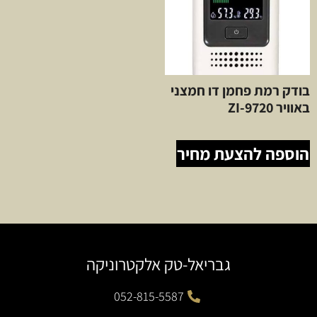
בודק רמת פחמן דו חמצני
באוויר ZI-9720
הוספה להצעת מחיר
גבריאל-טק אלקטרוניקה
052-815-5587