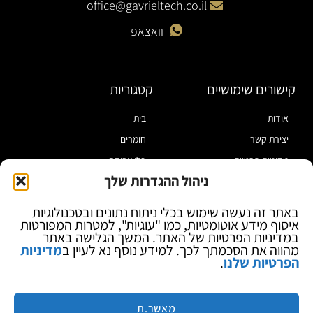
office@gavrieltech.co.il
וואצאפ
קישורים שימושיים
קטגוריות
אודות
בית
יצירת קשר
חומרים
מדיניות פרטיות
כלי עבודה
ניהול ההגדרות שלך
תקנון
מוצרי הלחמה
הצהרת נגישות
מוצרי חיווט
באתר זה נעשה שימוש בכלי ניתוח נתונים ובטכנולוגיות
איסוף מידע אוטומטיות, כמו "עוגיות", למטרות המפורטות
בלוג
ספקי כח ומודדים
במדיניות הפרטיות של האתר. המשך הגלישה באתר
ציוד אופטי להגדלה
מהווה את הסכמתך לכך. למידע נוסף נא לעיין ב
מדיניות
הפרטיות שלנו
.
ציוד אנטי סטטי
קוסמטיקה
מותגים
מאשר.ת