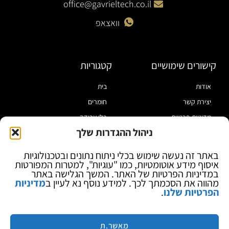
office@gavrieltech.co.il
וואצאפ
קישורים שימושיים
קטגוריות
אודות
בית
יצירת קשר
חומרים
מדיניות פרטיות
כלי עבודה
ניהול ההגדרות שלך
תקנון
מוצרי הלחמה
הצהרת נגישות
מוצרי חיווט
באתר זה נעשה שימוש בכלי ניתוח נתונים ובטכנולוגיות
איסוף מידע אוטומטיות, כמו "עוגיות", למטרות המפורטות
בלוג
ספקי כח ומודדים
במדיניות הפרטיות של האתר. המשך הגלישה באתר
ציוד אופטי להגדלה
מהווה את הסכמתך לכך. למידע נוסף נא לעיין ב
מדיניות
הפרטיות שלנו
.
ציוד אנטי סטטי
קוסמטיקה
מותגים
מאשר.ת