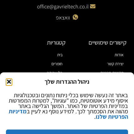
office@gavrieltech.co.il
וואצאפ
קישורים שימושיים
קטגוריות
אודות
בית
יצירת קשר
חומרים
מדיניות פרטיות
כלי עבודה
ניהול ההגדרות שלך
תקנון
מוצרי הלחמה
הצהרת נגישות
מוצרי חיווט
באתר זה נעשה שימוש בכלי ניתוח נתונים ובטכנולוגיות
איסוף מידע אוטומטיות, כמו "עוגיות", למטרות המפורטות
בלוג
ספקי כח ומודדים
במדיניות הפרטיות של האתר. המשך הגלישה באתר
ציוד אופטי להגדלה
מהווה את הסכמתך לכך. למידע נוסף נא לעיין ב
מדיניות
הפרטיות שלנו
.
ציוד אנטי סטטי
קוסמטיקה