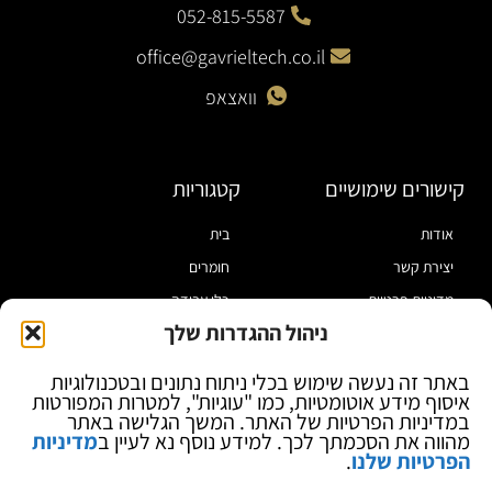
052-815-5587
office@gavrieltech.co.il
וואצאפ
קישורים שימושיים
קטגוריות
אודות
בית
יצירת קשר
חומרים
מדיניות פרטיות
כלי עבודה
ניהול ההגדרות שלך
תקנון
מוצרי הלחמה
הצהרת נגישות
מוצרי חיווט
באתר זה נעשה שימוש בכלי ניתוח נתונים ובטכנולוגיות
איסוף מידע אוטומטיות, כמו "עוגיות", למטרות המפורטות
בלוג
ספקי כח ומודדים
במדיניות הפרטיות של האתר. המשך הגלישה באתר
ציוד אופטי להגדלה
מהווה את הסכמתך לכך. למידע נוסף נא לעיין ב
מדיניות
הפרטיות שלנו
.
ציוד אנטי סטטי