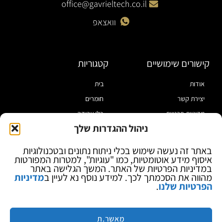
office@gavrieltech.co.il
וואצאפ
קישורים שימושיים
קטגוריות
אודות
בית
יצירת קשר
חומרים
מדיניות פרטיות
כלי עבודה
ניהול ההגדרות שלך
תקנון
מוצרי הלחמה
הצהרת נגישות
מוצרי חיווט
באתר זה נעשה שימוש בכלי ניתוח נתונים ובטכנולוגיות
איסוף מידע אוטומטיות, כמו "עוגיות", למטרות המפורטות
בלוג
ספקי כח ומודדים
במדיניות הפרטיות של האתר. המשך הגלישה באתר
ציוד אופטי להגדלה
מהווה את הסכמתך לכך. למידע נוסף נא לעיין ב
מדיניות
הפרטיות שלנו
.
ציוד אנטי סטטי
קוסמטיקה
מותגים
מאשר.ת