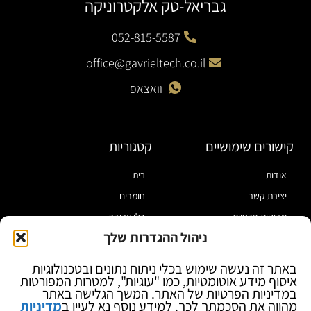
גבריאל-טק אלקטרוניקה
052-815-5587
office@gavrieltech.co.il
וואצאפ
קישורים שימושיים
קטגוריות
אודות
בית
יצירת קשר
חומרים
מדיניות פרטיות
כלי עבודה
ניהול ההגדרות שלך
תקנון
מוצרי הלחמה
הצהרת נגישות
מוצרי חיווט
באתר זה נעשה שימוש בכלי ניתוח נתונים ובטכנולוגיות
איסוף מידע אוטומטיות, כמו "עוגיות", למטרות המפורטות
בלוג
ספקי כח ומודדים
במדיניות הפרטיות של האתר. המשך הגלישה באתר
ציוד אופטי להגדלה
מהווה את הסכמתך לכך. למידע נוסף נא לעיין ב
מדיניות