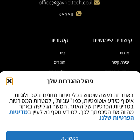
office@gavrieltech.co.il
וואצאפ
קישורים שימושיים
קטגוריות
אודות
בית
יצירת קשר
חומרים
מדיניות פרטיות
כלי עבודה
ניהול ההגדרות שלך
תקנון
מוצרי הלחמה
הצהרת נגישות
מוצרי חיווט
באתר זה נעשה שימוש בכלי ניתוח נתונים ובטכנולוגיות
איסוף מידע אוטומטיות, כמו "עוגיות", למטרות המפורטות
בלוג
ספקי כח ומודדים
במדיניות הפרטיות של האתר. המשך הגלישה באתר
ציוד אופטי להגדלה
מהווה את הסכמתך לכך. למידע נוסף נא לעיין ב
מדיניות
הפרטיות שלנו
.
ציוד אנטי סטטי
קוסמטיקה
מותגים
מאשר.ת