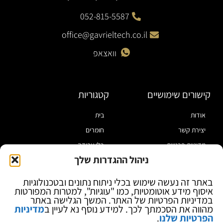
052-815-5587
office@gavrieltech.co.il
וואצאפ
קישורים שימושיים
קטגוריות
אודות
בית
יצירת קשר
חומרים
מדיניות פרטיות
כלי עבודה
ניהול ההגדרות שלך
תקנון
מוצרי הלחמה
הצהרת נגישות
מוצרי חיווט
באתר זה נעשה שימוש בכלי ניתוח נתונים ובטכנולוגיות
איסוף מידע אוטומטיות, כמו "עוגיות", למטרות המפורטות
בלוג
ספקי כח ומודדים
במדיניות הפרטיות של האתר. המשך הגלישה באתר
ציוד אופטי להגדלה
מהווה את הסכמתך לכך. למידע נוסף נא לעיין ב
מדיניות
הפרטיות שלנו
.
ציוד אנטי סטטי