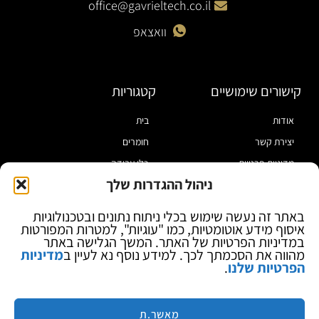
office@gavrieltech.co.il
וואצאפ
קישורים שימושיים
קטגוריות
אודות
בית
יצירת קשר
חומרים
מדיניות פרטיות
כלי עבודה
ניהול ההגדרות שלך
תקנון
מוצרי הלחמה
הצהרת נגישות
מוצרי חיווט
באתר זה נעשה שימוש בכלי ניתוח נתונים ובטכנולוגיות
איסוף מידע אוטומטיות, כמו "עוגיות", למטרות המפורטות
בלוג
ספקי כח ומודדים
במדיניות הפרטיות של האתר. המשך הגלישה באתר
ציוד אופטי להגדלה
מהווה את הסכמתך לכך. למידע נוסף נא לעיין ב
מדיניות
הפרטיות שלנו
.
ציוד אנטי סטטי
קוסמטיקה
מותגים
מאשר.ת