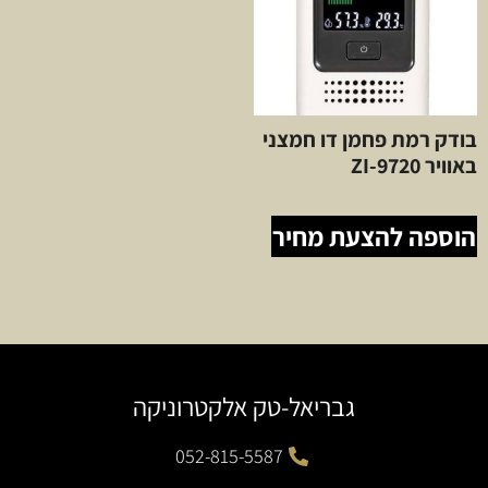
בודק רמת פחמן דו חמצני
באוויר ZI-9720
הוספה להצעת מחיר
גבריאל-טק אלקטרוניקה
052-815-5587