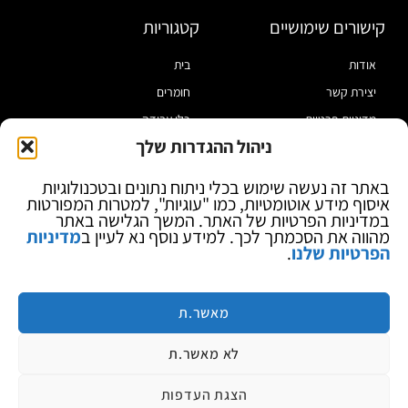
קישורים שימושיים
קטגוריות
אודות
בית
יצירת קשר
חומרים
מדיניות פרטיות
כלי עבודה
ניהול ההגדרות שלך
תקנון
מוצרי הלחמה
הצהרת נגישות
מוצרי חיווט
באתר זה נעשה שימוש בכלי ניתוח נתונים ובטכנולוגיות
איסוף מידע אוטומטיות, כמו "עוגיות", למטרות המפורטות
בלוג
ספקי כח ומודדים
במדיניות הפרטיות של האתר. המשך הגלישה באתר
ציוד אופטי להגדלה
מהווה את הסכמתך לכך. למידע נוסף נא לעיין ב
מדיניות
הפרטיות שלנו
.
ציוד אנטי סטטי
קוסמטיקה
מותגים
מאשר.ת
לא מאשר.ת
הצגת העדפות