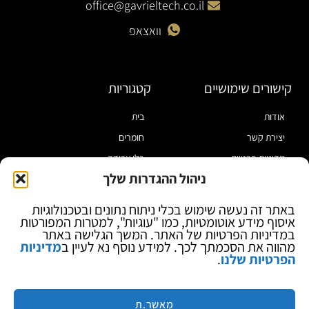
office@gavrieltech.co.il
וואצאפ
קישורים שימושיים
קטגוריות
אודות
בית
יצירת קשר
חומרים
מדיניות פרטיות
כלי עבודה
ניהול ההגדרות שלך
תקנון
מוצרי הלחמה
הצהרת נגישות
מוצרי חיווט
באתר זה נעשה שימוש בכלי ניתוח נתונים ובטכנולוגיות
איסוף מידע אוטומטיות, כמו "עוגיות", למטרות המפורטות
בלוג
ספקי כח ומודדים
במדיניות הפרטיות של האתר. המשך הגלישה באתר
ציוד אופטי להגדלה
מהווה את הסכמתך לכך. למידע נוסף נא לעיין ב
מדיניות
הפרטיות שלנו
.
ציוד אנטי סטטי
קוסמטיקה
מותגים
מאשר.ת