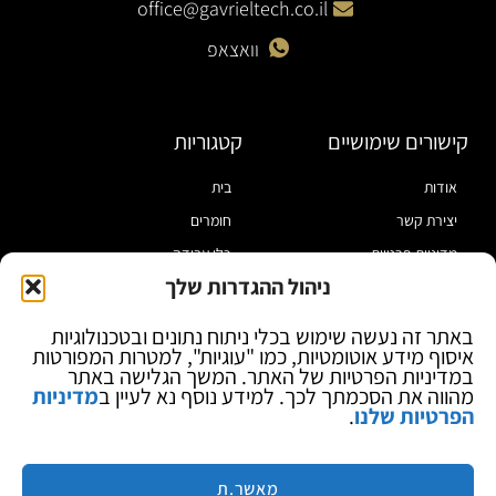
office@gavrieltech.co.il
וואצאפ
קישורים שימושיים
קטגוריות
אודות
בית
יצירת קשר
חומרים
מדיניות פרטיות
כלי עבודה
ניהול ההגדרות שלך
תקנון
מוצרי הלחמה
הצהרת נגישות
מוצרי חיווט
באתר זה נעשה שימוש בכלי ניתוח נתונים ובטכנולוגיות
איסוף מידע אוטומטיות, כמו "עוגיות", למטרות המפורטות
בלוג
ספקי כח ומודדים
במדיניות הפרטיות של האתר. המשך הגלישה באתר
ציוד אופטי להגדלה
מהווה את הסכמתך לכך. למידע נוסף נא לעיין ב
מדיניות
הפרטיות שלנו
.
ציוד אנטי סטטי
קוסמטיקה
מותגים
מאשר.ת