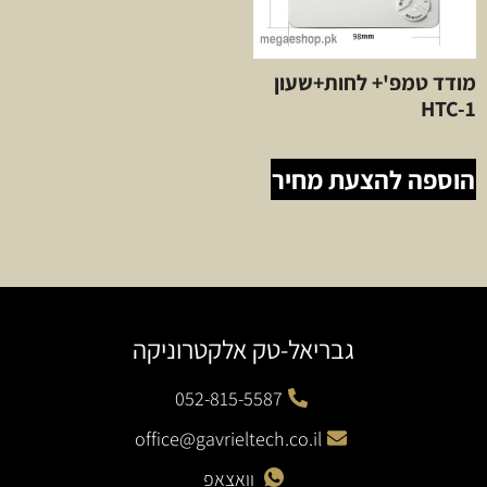
מודד טמפ'+ לחות+שעון
HTC-1
הוספה להצעת מחיר
גבריאל-טק אלקטרוניקה
052-815-5587
office@gavrieltech.co.il
וואצאפ