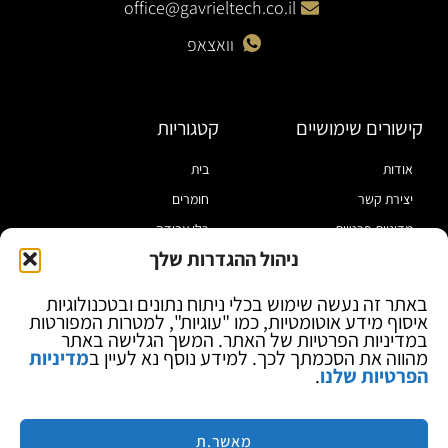
office@gavrieltech.co.il
וואצאפ
קישורים שימושיים
קטגוריות
אודות
בית
יצירת קשר
חומרים
מדיניות פרטיות
כלי עבודה
ניהול ההגדרות שלך
תקנון
מוצרי הלחמה
הצהרת נגישות
מוצרי חיווט
באתר זה נעשה שימוש בכלי ניתוח נתונים ובטכנולוגיות
איסוף מידע אוטומטיות, כמו "עוגיות", למטרות המפורטות
בלוג
ספקי כח ומודדים
במדיניות הפרטיות של האתר. המשך הגלישה באתר
ציוד אופטי להגדלה
מהווה את הסכמתך לכך. למידע נוסף נא לעיין ב
מדיניות
הפרטיות שלנו
.
ציוד אנטי סטטי
קוסמטיקה
מותגים
מאשר.ת