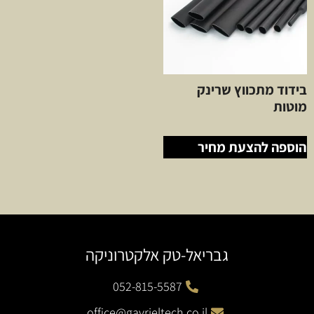
בידוד מתכווץ שרינק
מוטות
הוספה להצעת מחיר
גבריאל-טק אלקטרוניקה
052-815-5587
office@gavrieltech.co.il