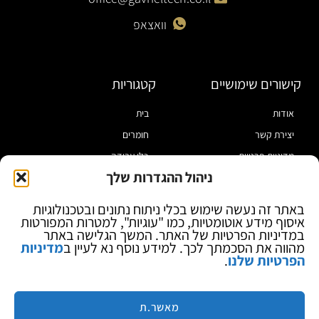
וואצאפ
קישורים שימושיים
קטגוריות
אודות
בית
יצירת קשר
חומרים
מדיניות פרטיות
כלי עבודה
ניהול ההגדרות שלך
תקנון
מוצרי הלחמה
הצהרת נגישות
מוצרי חיווט
באתר זה נעשה שימוש בכלי ניתוח נתונים ובטכנולוגיות
איסוף מידע אוטומטיות, כמו "עוגיות", למטרות המפורטות
בלוג
ספקי כח ומודדים
במדיניות הפרטיות של האתר. המשך הגלישה באתר
ציוד אופטי להגדלה
מהווה את הסכמתך לכך. למידע נוסף נא לעיין ב
מדיניות
הפרטיות שלנו
.
ציוד אנטי סטטי
קוסמטיקה
מותגים
מאשר.ת