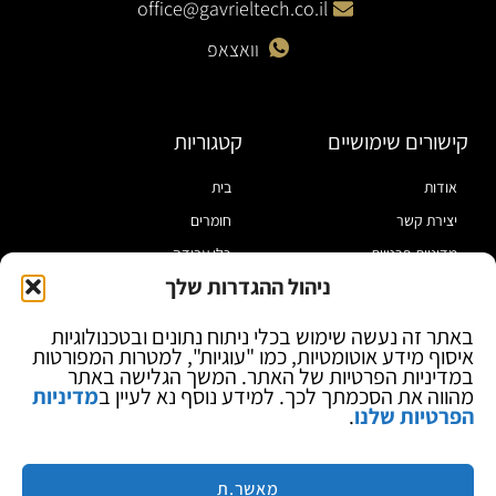
office@gavrieltech.co.il
וואצאפ
קישורים שימושיים
קטגוריות
אודות
בית
יצירת קשר
חומרים
מדיניות פרטיות
כלי עבודה
ניהול ההגדרות שלך
תקנון
מוצרי הלחמה
הצהרת נגישות
מוצרי חיווט
באתר זה נעשה שימוש בכלי ניתוח נתונים ובטכנולוגיות
איסוף מידע אוטומטיות, כמו "עוגיות", למטרות המפורטות
בלוג
ספקי כח ומודדים
במדיניות הפרטיות של האתר. המשך הגלישה באתר
ציוד אופטי להגדלה
מהווה את הסכמתך לכך. למידע נוסף נא לעיין ב
מדיניות
הפרטיות שלנו
.
ציוד אנטי סטטי
קוסמטיקה
מותגים
מאשר.ת